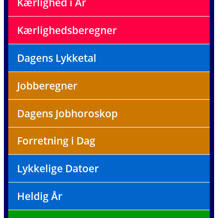
Kærlighed i År
Kærlighedsberegner
Dagens Lykketal
Jobberegner
Dagens Jobhoroskop
Forretning i Dag
Lykkelige Datoer
Heldig År